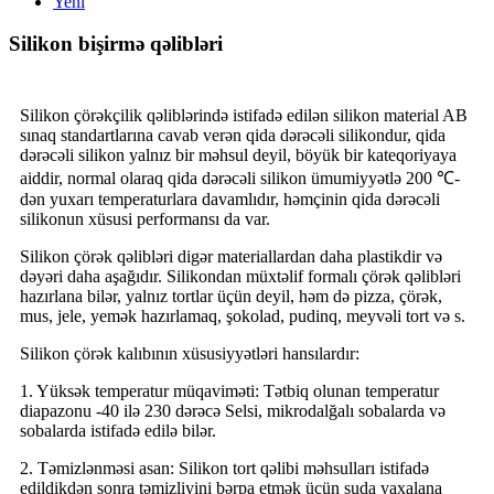
Yeni
Silikon bişirmə qəlibləri
Silikon çörəkçilik qəliblərində istifadə edilən silikon material AB
sınaq standartlarına cavab verən qida dərəcəli silikondur, qida
dərəcəli silikon yalnız bir məhsul deyil, böyük bir kateqoriyaya
aiddir, normal olaraq qida dərəcəli silikon ümumiyyətlə 200 ℃-
dən yuxarı temperaturlara davamlıdır, həmçinin qida dərəcəli
silikonun xüsusi performansı da var.
Silikon çörək qəlibləri digər materiallardan daha plastikdir və
dəyəri daha aşağıdır. Silikondan müxtəlif formalı çörək qəlibləri
hazırlana bilər, yalnız tortlar üçün deyil, həm də pizza, çörək,
mus, jele, yemək hazırlamaq, şokolad, pudinq, meyvəli tort və s.
Silikon çörək kalıbının xüsusiyyətləri hansılardır:
1. Yüksək temperatur müqaviməti: Tətbiq olunan temperatur
diapazonu -40 ilə 230 dərəcə Selsi, mikrodalğalı sobalarda və
sobalarda istifadə edilə bilər.
2. Təmizlənməsi asan: Silikon tort qəlibi məhsulları istifadə
edildikdən sonra təmizliyini bərpa etmək üçün suda yaxalana