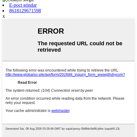
E-poçt göndər
8618129671598
x