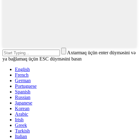
Axtarmaq üçün enter düyməsini və
ya bağlamaq üçün ESC düyməsini basın
English
French
German
Portuguese
Spanish
Russian
Japanese
Korean
Arabic
Irish
Greek
Turkish
Italian