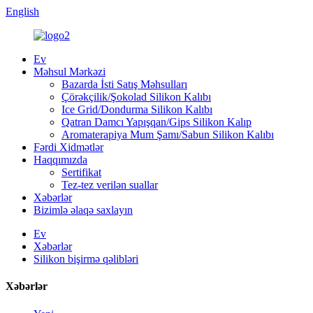
English
Ev
Məhsul Mərkəzi
Bazarda İsti Satış Məhsulları
Çörəkçilik/Şokolad Silikon Kalıbı
Ice Grid/Dondurma Silikon Kalıbı
Qatran Damcı Yapışqan/Gips Silikon Kalıp
Aromaterapiya Mum Şamı/Sabun Silikon Kalıbı
Fərdi Xidmətlər
Haqqımızda
Sertifikat
Tez-tez verilən suallar
Xəbərlər
Bizimlə əlaqə saxlayın
Ev
Xəbərlər
Silikon bişirmə qəlibləri
Xəbərlər