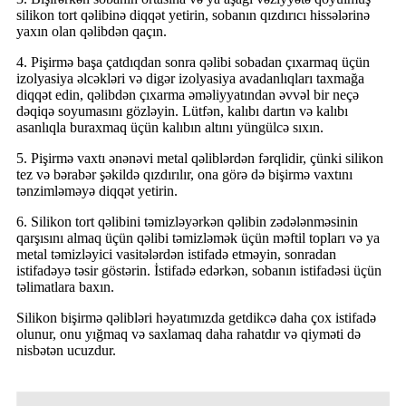
silikon tort qəlibinə diqqət yetirin, sobanın qızdırıcı hissələrinə
yaxın olan qəlibdən qaçın.
4. Pişirmə başa çatdıqdan sonra qəlibi sobadan çıxarmaq üçün
izolyasiya əlcəkləri və digər izolyasiya avadanlıqları taxmağa
diqqət edin, qəlibdən çıxarma əməliyyatından əvvəl bir neçə
dəqiqə soyumasını gözləyin. Lütfən, kalıbı dartın və kalıbı
asanlıqla buraxmaq üçün kalıbın altını yüngülcə sıxın.
5. Pişirmə vaxtı ənənəvi metal qəliblərdən fərqlidir, çünki silikon
tez və bərabər şəkildə qızdırılır, ona görə də bişirmə vaxtını
tənzimləməyə diqqət yetirin.
6. Silikon tort qəlibini təmizləyərkən qəlibin zədələnməsinin
qarşısını almaq üçün qəlibi təmizləmək üçün məftil topları və ya
metal təmizləyici vasitələrdən istifadə etməyin, sonradan
istifadəyə təsir göstərin. İstifadə edərkən, sobanın istifadəsi üçün
təlimatlara baxın.
Silikon bişirmə qəlibləri həyatımızda getdikcə daha çox istifadə
olunur, onu yığmaq və saxlamaq daha rahatdır və qiyməti də
nisbətən ucuzdur.