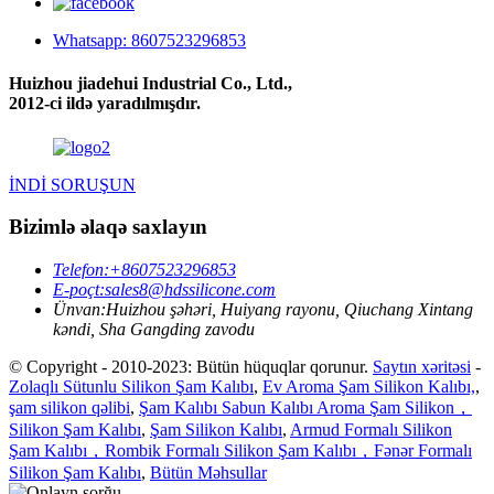
Whatsapp: 8607523296853
Huizhou jiadehui Industrial Co., Ltd.,
2012-ci ildə yaradılmışdır.
İNDİ SORUŞUN
Bizimlə əlaqə saxlayın
Telefon:
+8607523296853
E-poçt:
sales8@hdssilicone.com
Ünvan:
Huizhou şəhəri, Huiyang rayonu, Qiuchang Xintang
kəndi, Sha Gangding zavodu
© Copyright - 2010-2023: Bütün hüquqlar qorunur.
Saytın xəritəsi
-
Zolaqlı Sütunlu Silikon Şam Kalıbı
,
Ev Aroma Şam Silikon Kalıbı,
,
şam silikon qəlibi
,
Şam Kalıbı Sabun Kalıbı Aroma Şam Silikon，
Silikon Şam Kalıbı
,
Şam Silikon Kalıbı
,
Armud Formalı Silikon
Şam Kalıbı，Rombik Formalı Silikon Şam Kalıbı，Fənər Formalı
Silikon Şam Kalıbı
,
Bütün Məhsullar