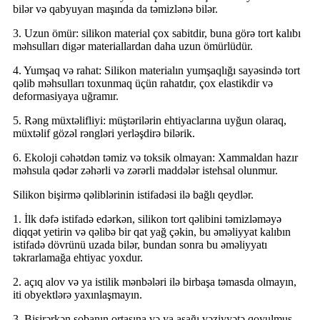
bilər və qabyuyan maşında da təmizlənə bilər.
3. Uzun ömür: silikon material çox sabitdir, buna görə tort kalıbı
məhsulları digər materiallardan daha uzun ömürlüdür.
4. Yumşaq və rahat: Silikon materialın yumşaqlığı sayəsində tort
qəlib məhsulları toxunmaq üçün rahatdır, çox elastikdir və
deformasiyaya uğramır.
5. Rəng müxtəlifliyi: müştərilərin ehtiyaclarına uyğun olaraq,
müxtəlif gözəl rəngləri yerləşdirə bilərik.
6. Ekoloji cəhətdən təmiz və toksik olmayan: Xammaldan hazır
məhsula qədər zəhərli və zərərli maddələr istehsal olunmur.
Silikon bişirmə qəliblərinin istifadəsi ilə bağlı qeydlər.
1. İlk dəfə istifadə edərkən, silikon tort qəlibini təmizləməyə
diqqət yetirin və qəlibə bir qat yağ çəkin, bu əməliyyat kalıbın
istifadə dövrünü uzada bilər, bundan sonra bu əməliyyatı
təkrarlamağa ehtiyac yoxdur.
2. açıq alov və ya istilik mənbələri ilə birbaşa təmasda olmayın,
iti obyektlərə yaxınlaşmayın.
3. Bişirərkən sobanın ortasına və ya aşağı vəziyyətə qoyulmuş