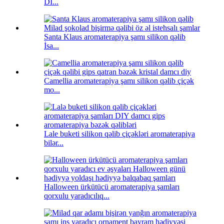
DI...
Santa Klaus aromaterapiya şamı silikon qəlib
İsa...
Camellia aromaterapiya şamı silikon qəlib çiçək
mo...
Lale buketi silikon qəlib çiçəkləri aromaterapiya
bilər...
Halloween ürkütücü aromaterapiya şamları
qorxulu yaradıcılıq...