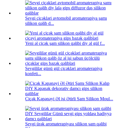
Sevgi çiçəkləri avtomobil aromaterapiya şamı
silikon qəlib d...
Yeni əl çiçək şam silikon qəlibi diy əl gül f...
Sevgililər günü gül çiçəkləri aromaterapiya
konfeti...
Çiçək Kəpənəyi Əl işi Ətirli Şam Silikon Moul...
Sevgi ürək aromaterapiyası silikon şam qəlibi