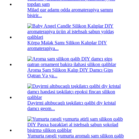
Milad qar adamı odda aromaterapiya şamını
bişirir...
Körpə Mələk Şamı Silikon Kalıplar DIY
aromaterapiya...
Aroma Şam Silikon Kalıp DIY Damcı Gips
Qətran Və ya...
Dəyirmi altıbucaqlı təşkilatçı qəlibi diy kristal
damcı geom...
Yumurta rəngli yumurta aromalı şam silikon qəlib