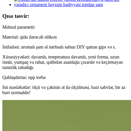
Qısa təsvir:
Məhsul parametri
Material: qida dərəcəli silikon
İstifadəsi: aromalı şam əl istehsalı sabun DIY qatran gips və s.
Xüsusiyyətləri: davamlı, temperatura davamlı, yeni forma, uzun
ömür, yumşaq və rahat, qəlibdən asanlıqla çıxarılır və keçirməyən
təmizlik rahatlığı.
Qablaşdırma: opp torba
İsti məsləhətlər: ölçü və çəkinin əl ilə ölçülməsi, bəzi səhvlər, bir az
burr normaldır!