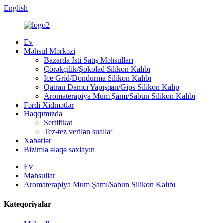
English
Ev
Məhsul Mərkəzi
Bazarda İsti Satış Məhsulları
Çörəkçilik/Şokolad Silikon Kalıbı
Ice Grid/Dondurma Silikon Kalıbı
Qatran Damcı Yapışqan/Gips Silikon Kalıp
Aromaterapiya Mum Şamı/Sabun Silikon Kalıbı
Fərdi Xidmətlər
Haqqımızda
Sertifikat
Tez-tez verilən suallar
Xəbərlər
Bizimlə əlaqə saxlayın
Ev
Məhsullar
Aromaterapiya Mum Şamı/Sabun Silikon Kalıbı
Kateqoriyalar