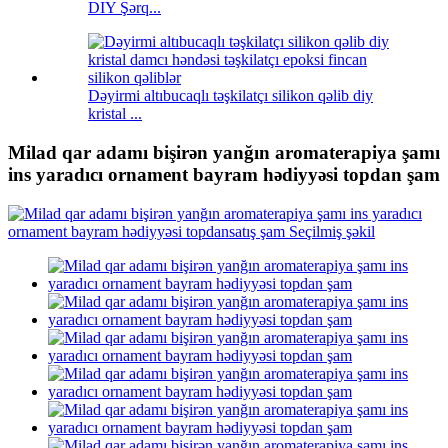
DIY Şərq...
Dəyirmi altıbucaqlı təşkilatçı silikon qəlib diy
kristal ...
Milad qar adamı bişirən yanğın aromaterapiya şamı
ins yaradıcı ornament bayram hədiyyəsi topdan şam