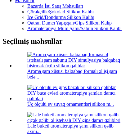
Məhsullar
Bazarda İsti Satış Məhsulları
Çörəkçilik/Şokolad Silikon Kalıbı
Ice Grid/Dondurma Silikon Kalıbı
Qatran Damcı Yapışqan/Gips Silikon Kalıp
Aromaterapiya Mum Şamı/Sabun Silikon Kalıbı
Seçilmiş məhsullar
Aroma şam xüsusi balqabaq formalı əl işi şam
belə...
Üç ölçülü ev suvaq ornamentləri silikon m...
Lale buketi aromaterapiya şamı silikon qəlib
axını...